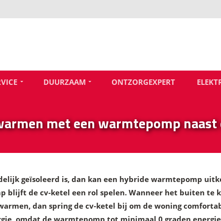
RVICE
DUURZAAM
ONTZORGEXPERT
ELEKT
warmen met een warmtepomp naast d
elijk geïsoleerd is, dan kan een hybride warmtepomp uitk
blijft de cv-ketel een rol spelen. Wanneer het buiten te k
rwarmen, dan spring de cv-ketel bij om de woning comfort
rgie, omdat de warmtepomp tot minimaal 0 graden energiez