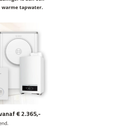
et warme tapwater.
vanaf € 2.365,-
kend.