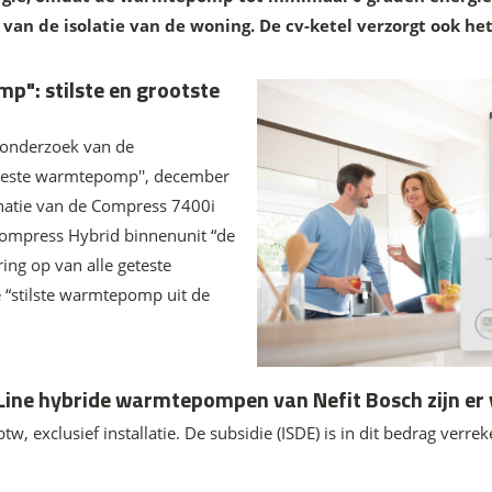
k van de isolatie van de woning. De cv-ketel verzorgt ook h
": stilste en grootste
 onderzoek van de
este warmtepomp'', december
natie van de Compress 7400i
ompress Hybrid binnenunit “de
ing op van alle geteste
 “stilste warmtepomp uit de
ine hybride warmtepompen van Nefit Bosch zijn er 
btw, exclusief installatie. De subsidie (ISDE) is in dit bedrag verre