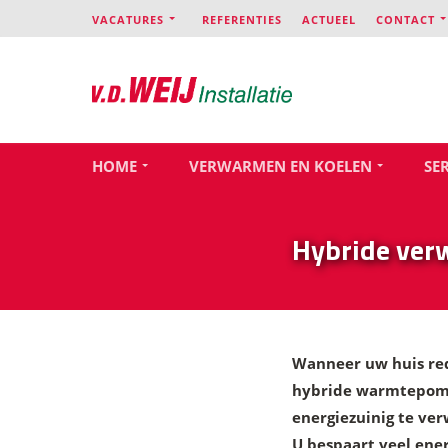
VACATURES
REFERENTIES
ACTUEEL
CONTACT
HOME
VERWARMEN EN KOELEN
SE
Hybride ver
Wanneer uw huis red
hybride warmtepomp 
energiezuinig te ve
U bespaart veel ene