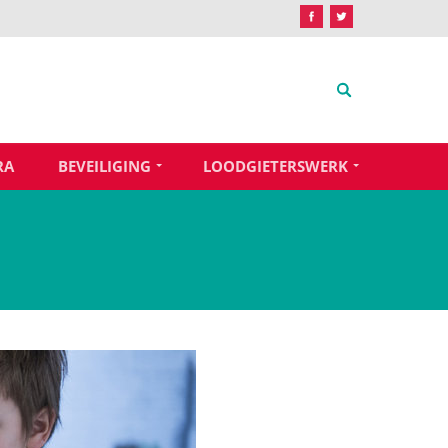
RA
BEVEILIGING
LOODGIETERSWERK