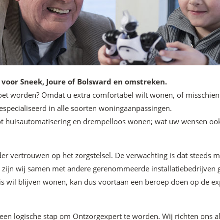
 voor Sneek, Joure of Bolsward en omstreken.
oet worden? Omdat u extra comfortabel wilt wonen, of misschie
 gespecialiseerd in alle soorten woningaanpassingen.
 huisautomatisering en drempelloos wonen; wat uw wensen ook z
er vertrouwen op het zorgstelsel. De verwachting is dat steed
ijn wij samen met andere gerenommeerde installatiebedrijven ges
s wil blijven wonen, kan dus voortaan een beroep doen op de exp
t een logische stap om Ontzorgexpert te worden. Wij richten ons 