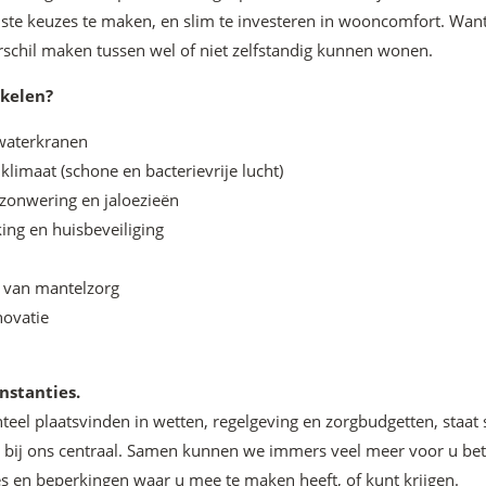
iste keuzes te maken, en slim te investeren in wooncomfort. Wan
erschil maken tussen wel of niet zelfstandig kunnen wonen.
akelen?
 waterkranen
imaat (schone en bacterievrije lucht)
zonwering en jaloezieën
ng en huisbeveiliging
 van mantelzorg
ovatie
nstanties.
eel plaatsvinden in wetten, regelgeving en zorgbudgetten, sta
ls bij ons centraal. Samen kunnen we immers veel meer voor u be
s en beperkingen waar u mee te maken heeft, of kunt krijgen.