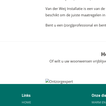
Van der Weij Installatie is een van de
beschikt om de juiste maatregelen i
Bent u een (zorg)professional en ben
H
Of wilt u uw woonwensen vrijblij
Links
Onze di
HOME
WARM EN