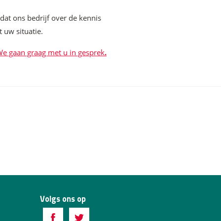
 dat ons bedrijf over de kennis
 uw situatie.
e gaan graag met u in gesprek
.
Volgs ons op