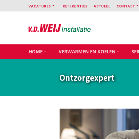
VACATURES
REFERENTIES
ACTUEEL
CONTACT
HOME
VERWARMEN EN KOELEN
SE
Ontzorgexpert