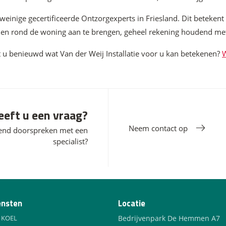
 weinige gecertificeerde Ontzorgexperts in Friesland. Dit betekent
n en rond de woning aan te brengen, geheel rekening houdend met
t u benieuwd wat Van der Weij Installatie voor u kan betekenen?
W
eeft u een vraag?
Neem contact op
vend doorspreken met een
specialist?
ensten
Locatie
 KOEL
Bedrijvenpark De Hemmen A7