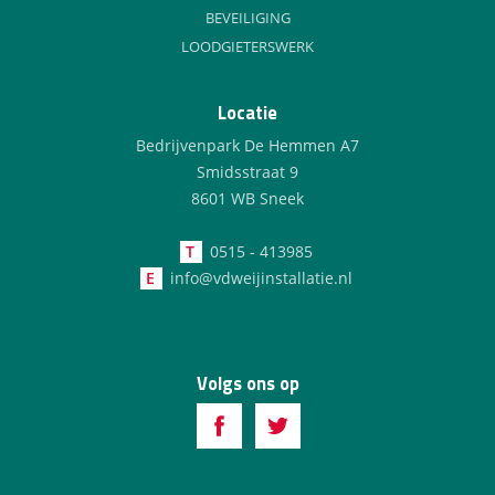
BEVEILIGING
LOODGIETERSWERK
Locatie
Bedrijvenpark De Hemmen A7
Smidsstraat 9
8601 WB Sneek
T
0515 - 413985
E
info@vdweijinstallatie.nl
Volgs ons op