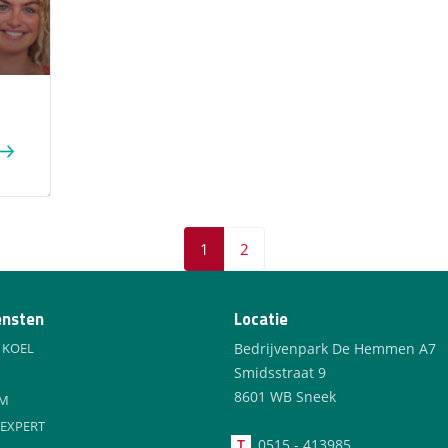
1
2
ensten
Locatie
 KOEL
Bedrijvenpark De Hemmen A7
Smidsstraat 9
8601 WB Sneek
AM
EXPERT
T
0515 - 413985