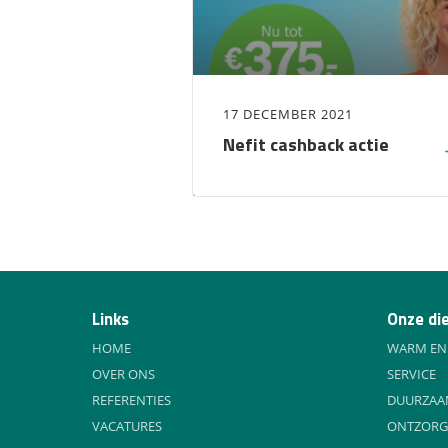
17 DECEMBER 2021
Nefit cashback actie
Links
Onze di
HOME
WARM EN
OVER ONS
SERVICE
REFERENTIES
DUURZA
VACATURES
ONTZORG