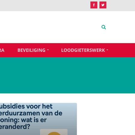
RA
BEVEILIGING
LOODGIETERSWERK