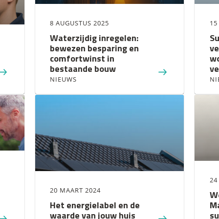
8 AUGUSTUS 2025
15
Waterzijdig inregelen:
Su
bewezen besparing en
ve
comfortwinst in
wo
bestaande bouw
ve
NIEUWS
NI
24
20 MAART 2024
Wo
Het energielabel en de
Ma
waarde van jouw huis
su