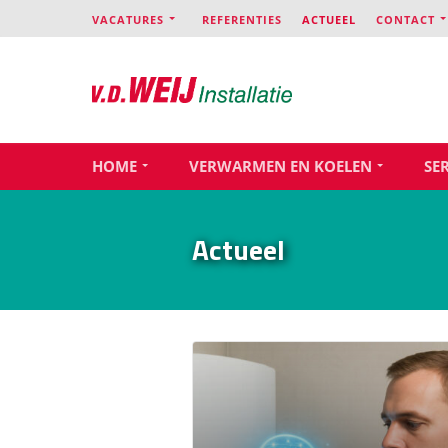
VACATURES
REFERENTIES
ACTUEEL
CONTACT
HOME
VERWARMEN EN KOELEN
SE
Actueel